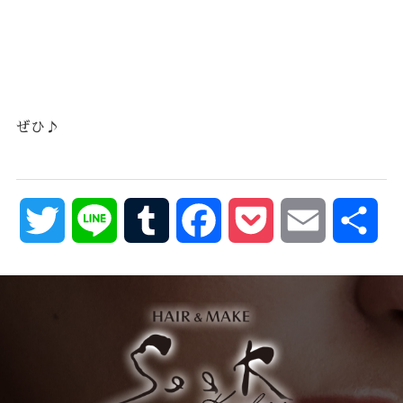
ぜひ♪
Twitter
Line
Tumblr
Facebook
Pocket
Email
共
有