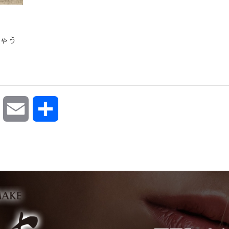
ゃう
ok
Pocket
Email
共
有