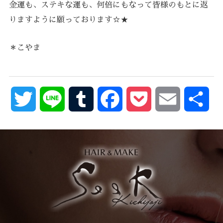
金運も、ステキな運も、何倍にもなって皆様のもとに返
りますように願っております☆★
＊こやま
Twitter
Line
Tumblr
Facebook
Pocket
Email
共
有