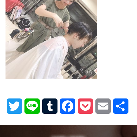
Twitter
Line
Tumblr
Facebook
Pocket
Email
共
有