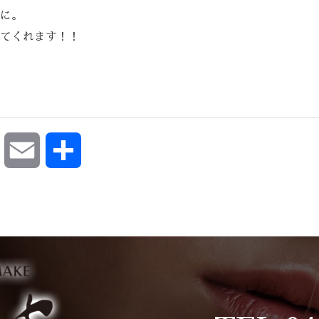
に。
てくれます！！
ok
Pocket
Email
共
有