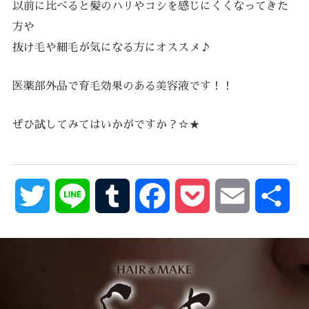
以前に比べると髪のハリやコシを感じにくくなってきた
方や
抜け毛や細毛が気になる方にオススメ♪
医薬部外品で育毛効果のある美容液です！！
ぜひ試してみてはいかがですか？☆★
Twitter
Line
Tumblr
Facebook
Pocket
Email
共
有