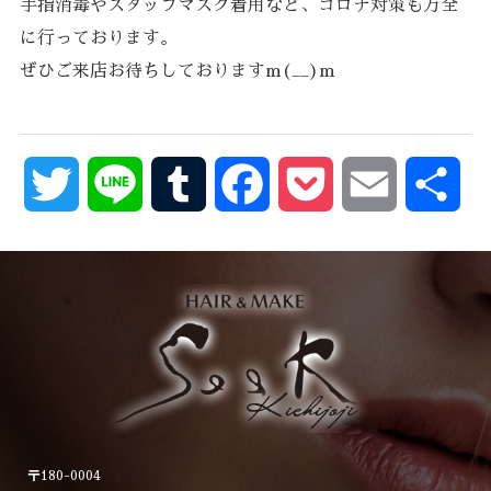
手指消毒やスタッフマスク着用など、コロナ対策も万全
に行っております。
ぜひご来店お待ちしておりますm(__)m
Twitter
Line
Tumblr
Facebook
Pocket
Email
共
有
〒180-0004