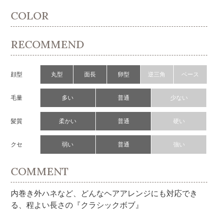
COLOR
RECOMMEND
顔型
丸型
面長
卵型
逆三角
ベース
毛量
多い
普通
少ない
髪質
柔かい
普通
硬い
クセ
弱い
普通
強い
COMMENT
内巻き外ハネなど、どんなヘアアレンジにも対応でき
る、程よい長さの『クラシックボブ』