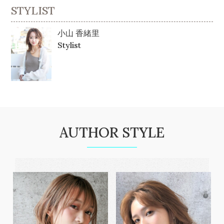
STYLIST
小山 香緒里
Stylist
AUTHOR STYLE