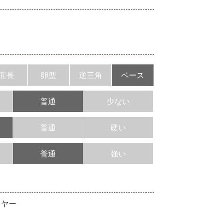
面長
卵型
逆三角
ベース
普通
少ない
普通
硬い
普通
強い
イヤー