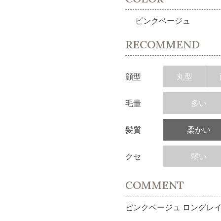
ピンクベージュ
RECOMMEND
顔型
丸型
毛量
多い
髪質
柔かい
クセ
弱い
COMMENT
ピンクベージュ ロングレ