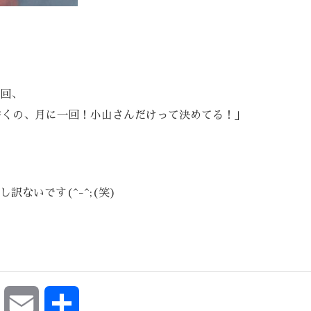
回、
書くの、月に一回！小山さんだけって決めてる！」
ないです(^-^;(笑)
ok
Pocket
Email
共