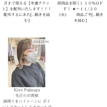
月まで使える【幸運チケッ
部商品を除く）１０％ＯＦ
ト】を配布いたします！！！
Ｆ！ ★～１１/２０
配布するにあた[...続きを読
（水） 商品ご予[...続き
む]
を読む]
2024.11.04
2024.11.04
Kiyo Fujinaga
Kaori Koyama
先日のお客様
– olive-gray gra –
顔周りをハイトーンに ポイ
毛先ブリーチあり 「オリー
ントでカットしてカラーも合
ブグレー」グラデーション
わせるととっても可愛いです
過去にブリーチしていたのを