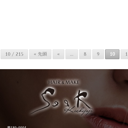
Yu Kamiyama
カラー
自分らしさ個性を大切に 今
しかできないヘアカラー お
任せください ＊＊＊＊＊＊
Seek吉祥寺【シーク】＊＊
＊＊＊＊ 東京都武蔵野市吉
祥寺本町1-8-3 ダイヤガイ
10 / 215
« 先頭
«
...
8
9
10
1
ビル5階 《アクセス》JR吉祥
寺駅北口[...続きを読む]
〒180-0004