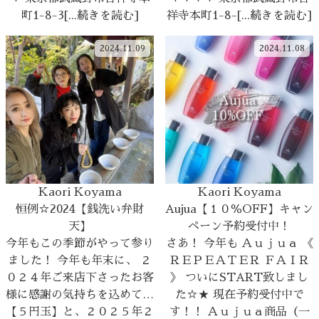
町1-8-3[...続きを読む]
祥寺本町1-8-[...続きを読む]
2024.11.09
2024.11.08
Kaori Koyama
Kaori Koyama
恒例☆2024【銭洗い弁財
Aujua【１０％OFF】キャン
天】
ペーン予約受付中！
今年もこの季節がやって参り
さあ！ 今年も Ａｕｊｕａ 《
ました！ 今年も年末に、 ２
ＲＥＰＥＡＴＥＲ ＦＡＩＲ
０２４年ご来店下さったお客
》 ついにSTART致しまし
様に感謝の気持ちを込めて…
た☆★ 現在予約受付中で
【５円玉】と、２０２５年２
す！！ Ａｕｊｕａ商品（一