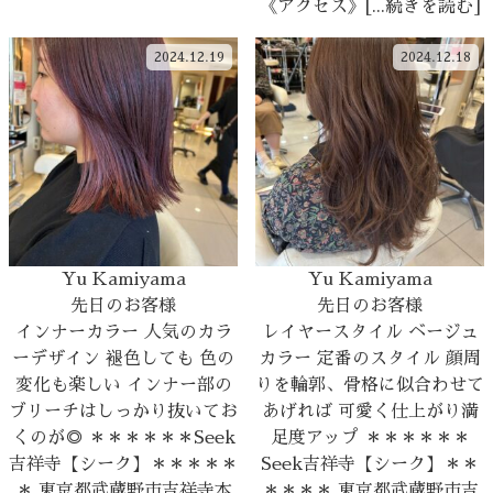
《アクセス》[...続きを読む]
2024.12.19
2024.12.18
Yu Kamiyama
Yu Kamiyama
先日のお客様
先日のお客様
インナーカラー 人気のカラ
レイヤースタイル ベージュ
ーデザイン 褪色しても 色の
カラー 定番のスタイル 顔周
変化も楽しい インナー部の
りを輪郭、骨格に似合わせて
ブリーチはしっかり抜いてお
あげれば 可愛く仕上がり満
くのが◎ ＊＊＊＊＊＊Seek
足度アップ ＊＊＊＊＊＊
吉祥寺【シーク】＊＊＊＊＊
Seek吉祥寺【シーク】＊＊
＊ 東京都武蔵野市吉祥寺本
＊＊＊＊ 東京都武蔵野市吉