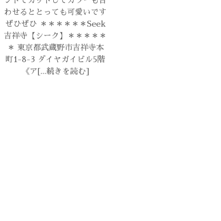
ぜひぜひ ＊＊＊＊＊＊Seek
生かして 暗めに、でも透明
吉祥寺【シーク】＊＊＊＊＊
感を保ったグラデーションに
＊ 東京都武蔵野市吉祥寺本
♪ 明るさを変えてもかわい
町1-8-3 ダイヤガイビル5階
いですね(´艸｀*)♪[...続きを
《ア[...続きを読む]
読む]
2024.11.01