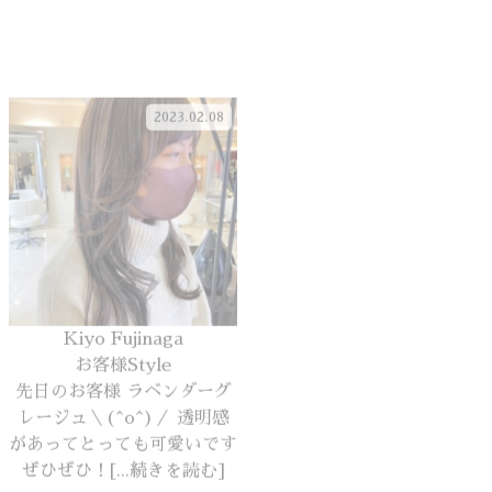
2023.02.01
Kiyo Fujinaga
Kaori Koyama
お客様Style
m＆m ~Valentine ver.~
先日のお客様 ラベンダーグ
小山NEWネイル～♪ 2月と
レージュ＼(^o^)／ 透明感
言えば！！？ そう！『バレ
があってとっても可愛いです
ンタインデー』ですね♪ バ
ぜひぜひ！[...続きを読む]
レンタインといえばチョコ…
ということで！今回はチョコ
ネイル！ ただのチョコでは
ございません。 『 ｍ＆ｍ 』
ネイルです[...続きを読む]