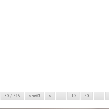
2023.01.20
Yu Kamiyama
Layerスモーキーベージュ
顔周りからのレイヤースタ
30 / 215
« 先頭
«
...
10
20
...
イルにスモーキーベージュで
秋！！ レイヤースタイルは