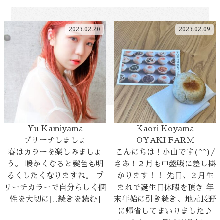
2023.02.20
2023.02.09
Yu Kamiyama
Kaori Koyama
ブリーチしましょ
OYAKI FARM
春はカラーを楽しみましょ
こんにちは！小山です(^^)/
う。 暖かくなると髪色も明
さあ！２月も中盤戦に差し掛
るくしたくなりますね。 ブ
かります！！ 先日、２月生
リーチカラーで自分らしく個
まれで誕生日休暇を頂き 年
性を大切に[...続きを読む]
末年始に引き続き、地元長野
に帰省してまいりました♪